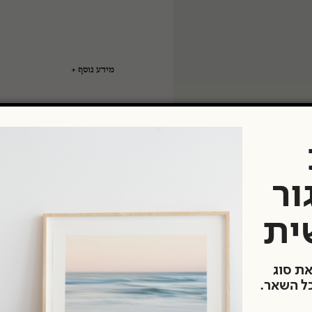
טיים
מידע נוסף
מק"ט:
RLGL48100
קטגוריות:
אח
פורמט אחסון ארכיון:
סוג אחסון בארכיון:
יצרן:
פורמט נייר:
ור
ית
את סוג
כל השאר.