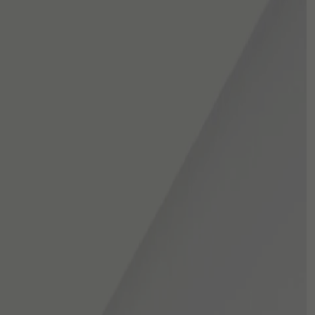
CNC
שירותים נוספים
כמות
סרטי צילום
חנות
של
Legion
Paper
ניירות
Bleached
Glassine
אביזרים
ph
Neutral
Roll
חדר חושך
122cm
x
אחסון
91m
מסגרות
מצלמות חד פעמי
גיפט קארד