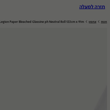
לג
חזרה למעלה
וכן
>
>
חנות
אחסון
Legion Paper Bleached Glassine ph Neutral Roll 122cm x 91m
הדפסות אונליין
מערכת ב
מסגור
מחלקות
ומוצרים
הדפסות
סריקות
הדבקות
פיתוח סרטים