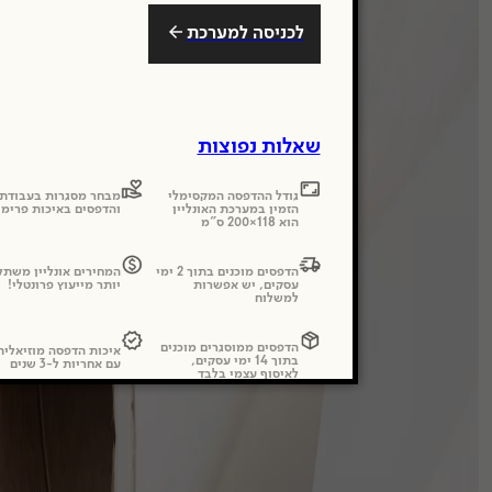
לכניסה למערכת
שאלות נפוצות
גודל ההדפסה המקסימלי
מבחר מסגרות בעבודת 
הזמין במערכת האונליין
והדפסים באיכות פרימי
הוא 118×200 ס"מ
הדפסים מוכנים בתוך 2 ימי
המחירים אונליין משתל
עסקים, יש אפשרות
יותר מייעוץ פרונטלי!
למשלוח
הדפסים ממוסגרים מוכנים
איכות הדפסה מוזיאלי
בתוך 14 ימי עסקים,
עם אחריות ל-3 שנים
לאיסוף עצמי בלבד