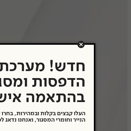
תערוכות
העבודות שלנו
משרדים ובתים פר
Showroom
תעודת מקוריות
חדש! מערכת
הדפסות ומסג
מבצעים
בהתאמה איש
העלו קבצים בקלות ובמהירות, בחרו 
הנייר וחומרי המסגור, ואנחנו נדאג ל