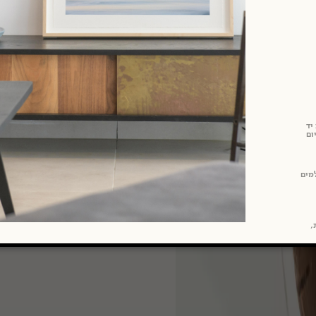
יד
ום
מים
ת,