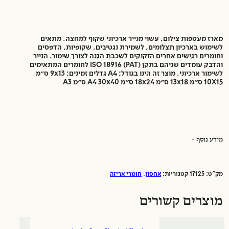
מארז מעטפות צילום, עשוי מנייר ארכיוני שקוף למחצה. מתאים
לשימוש בארכיון תצלומים, לשמירת נגטיבים, שקופיות, הדפסים
וחומרים רגישים אחרים הזקוקים לשכבת הגנה לצורך שימור. הנייר
והדבק עומדים שניהם בתקן (PAT) ISO 18916 לחומרים המתאימים
לשימור ארכיוני. מוצר זה הינו בגודל: A4 גדלים זמינים: 9x13 ס״מ
10X15 ס״מ 13x18 ס״מ 18x24 ס״מ A4 30x40 ס״מ A3
מידע נוסף
מק"ט:
17125
קטגוריות:
אחסון
,
חומרי אריזה
פורמט אחסון ארכיון:
A4
יצרן:
KLUG
מוצרים קשורים
סוג אחסון בארכיון:
כיסים