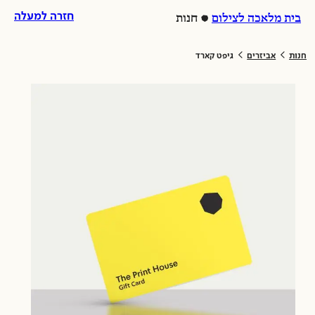
לג
ל
חזרה למעלה
בית מלאכה לצילום
חנות
וכן
לת
>
>
חנות
אביזרים
גיפט קארד