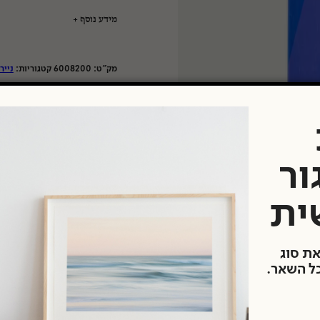
מידע נוסף
טיים
מק"ט:
6008200
קטגוריות:
נייר
יצרן:
גודל נייר:
סוג נייר:
גימור נייר:
ור
ית
את סוג
כל השאר.