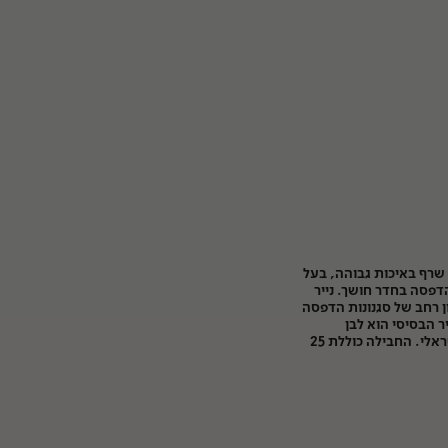
 שרף באיכות גבוהה, בעל
דפסה בחדר חושך. נייר
ן רחב של סגנונות הדפסה
יר הבסיסי הוא לבן
המעניק לדימוי גוון קר עד ניטראלי. החבילה כוללת 25