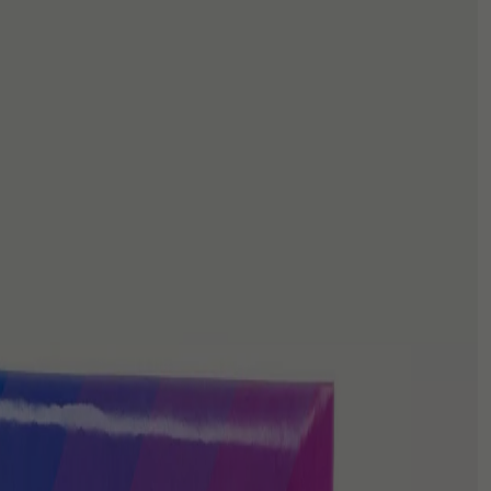
CNC
שירותים נוספים
כמות
סרטי צילום
חנות
של
KENTMERE
VC
ניירות
SELECT
Fine
אביזרים
Lustre
Photo
Paper
חדר חושך
20X25cm
(25
אחסון
Papers)
מסגרות
מצלמות חד פעמי
גיפט קארד