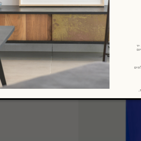
יד
ום
מים
ת,