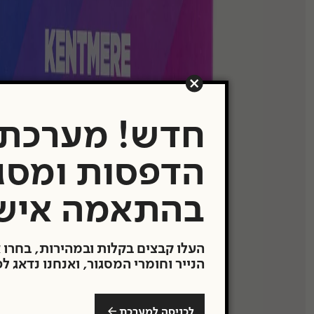
תערוכות
העבודות שלנו
משרדים ובתים פר
Showroom
חדש! מערכת
תעודת מקוריות
הדפסות ומסג
מבצעים
בהתאמה איש
העלו קבצים בקלות ובמהירות, בחרו 
הנייר וחומרי המסגור, ואנחנו נדאג ל
לכניסה למערכת