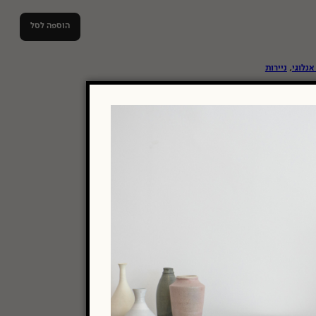
הוספה לסל
 אנלוגי
,
ניירות
Kentmere
20x25
RC
לאסטר