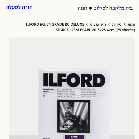
לג
ל
חזרה למעלה
בית מלאכה לצילום
חנות
וכן
לת
>
>
>
חנות
ניירות
נייר אנלוגי
ILFORD MULTIGRADE RC DELUXE
MGRCDL25M PEARL 20.3×25.4cm (25 sheets)