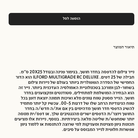
הוספה לסל
תיאור המוצר
נייר צילום להדפסה בחדר חושך, בגימור פנינה ובגודל 20X25 ס"מ.
חבילה של 25 דפים. ILFORD MULTIGRADE RC DELUXE הוא הדור
החמישי של הסדרה הפופולרית ביותר בעולם של ניירות צילום
בשחור-לבן ומורכב בטכנולוגיית האמולסיה העדכנית ביותר. נייר זה
הוא הבחירה המושלמת למתחילים, סטודנטים ומקצוענים בחדר
חושך. הנייר מספק טווח גוונים מלא ואיכות תמונה יוצאת דופן בכל
טווח הניגודיות הרחב שלו של דרגות 00-5. עכשיו קל יותר מתמיד
להשיג הדפסי חדר חושך מדהימים בין אם את/ה חדש/ה בחדר
החושך ויוצר/ת הדפסים ישרים מהנגטיבים שלך, או דפס/ית מנוסה
יותר שמחפש/ת שליטה מלאה ביצירתיות. בנוסף, ניירות אלו מציעים
תכונות גיוון מצוינות ומעניקות למי שרוצה להתנסות או ללמוד גיוון
אפשרות חלופית לנייר המבוסס על סיבים.