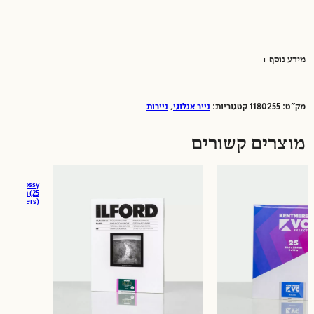
מידע נוסף
מק"ט:
1180255
קטגוריות:
נייר אנלוגי
,
ניירות
יצרן:
ILFORD
גימור נייר:
פרל
מוצרים קשורים
פורמט נייר:
גליונות
גודל נייר:
20x25
סוג נייר:
RC
C SELECT Glossy
aper 20X25cm (25
Papers)