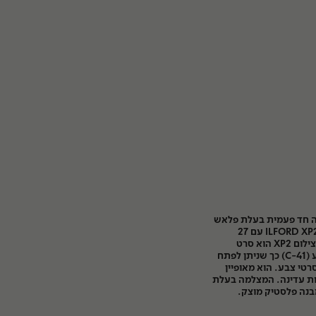
I היא מצלמה חד פעמית בעלת פלאש
מובנה וסרט צילום ILFORD XP2 ISO 400 עם 27
חשיפות, טעון מראש! סרט הצילום XP2 הוא סרט
צילום בשחור לבן בפיתוח צבע (C-41) כך שניתן לפתח
י צבע. הוא מאופיין
יות עדינה. המצלמה בעלת
בנה פלסטיק מוצק.