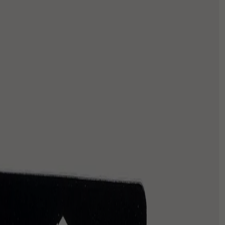
CNC
שירותים נוספים
סרטי צילום
חנות
כמות
של
ניירות
ILFORD
SUPER
אביזרים
XP2
400
חדר חושך
ISO
Single
Use
אחסון
Black
and
מסגרות
White
Camera
with
מצלמות חד פעמי
Flash
(27
גיפט קארד
Exposures)