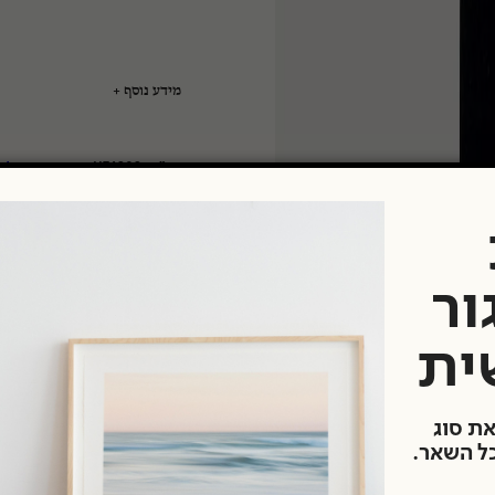
טיים
מידע נוסף
מק"ט:
1174202
קטגוריות:
מצלמ
יצרן:
פורמט סרט:
ISO:
ור
ית
את סוג
כל השאר.