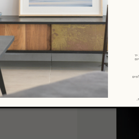
יד
ום
מים
ת,