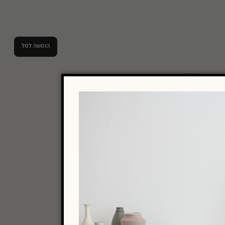
הוספה לסל
ות
,
סרטי צילום
ILFORD
35mm
400