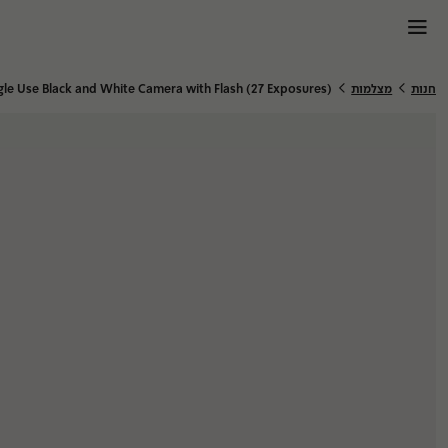
לג
🍔
וכן
>
>
חנות
מצלמות
le Use Black and White Camera with Flash (27 Exposures)
הדפסות אונליין
מערכת ב
מסגור
מחלקות
ומוצרים
הדפסות
סריקות
הדבקות
פיתוח סרטים