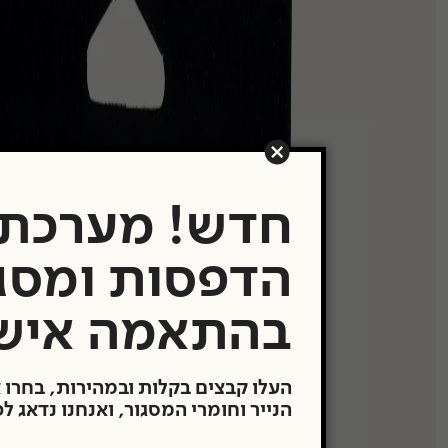
תערוכות
העבודות שלנו
משרדים ובתים פר
Showroom
תעודת מקוריות
חדש! מערכת
הדפסות ומסג
מבצעים
בהתאמה איש
העלו קבצים בקלות ובמהירות, בחרו 
הנייר וחומרי המסגור, ואנחנו נדאג ל