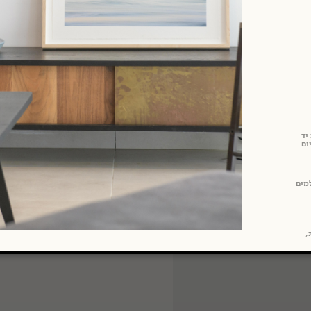
יד
ום
מים
ת,