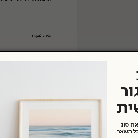
מראה טבעי בצילומי פורטרט.
טיים
מידע נוסף
מק"ט:
3920949x5
קטגוריה:
מצל
פורמט סרט:
ISO:
יצרן:
ור
ית
את סוג
כל השאר.