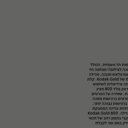
ינו ערכה של 5 מצלמות חד פעמיות, הכולל
כה לצילום!! מצלמה חד
של קודאק 35 מ"מ עם פלאש מובנה, מכילה
סרט צילום ברגישות ISO-800 של Kodak Gold. קלת
מה אידיאלית לשימוש
בצילומי פנים או חוץ. סרט קודאק גולד 800 מציג
ות, שמירה על הפרטים
סרטים ברגישות נמוכה
ברגישות גבוהה יותר.
יניות עדינה המספקת
תמונות חדות וברורות גם בהגדלה. Kodak Gold 800
בי במגוון רחב של תנאי
ויק בגוון עור לקבלת