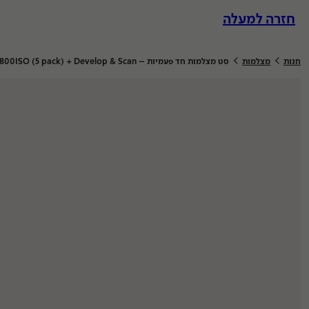
לג
חזרה למעלה
וכן
>
>
חנות
מצלמות
סט מצלמות חד פעמיות – Kodak FunSaver Single Use Camera 39exp 800ISO (5 pack) + Develop & Scan
הדפסות אונליין
מערכת ב
מסגור
מחלקות
ומוצרים
הדפסות
סריקות
הדבקות
פיתוח סרטים