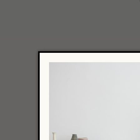
מות
35mm
800
Kodak