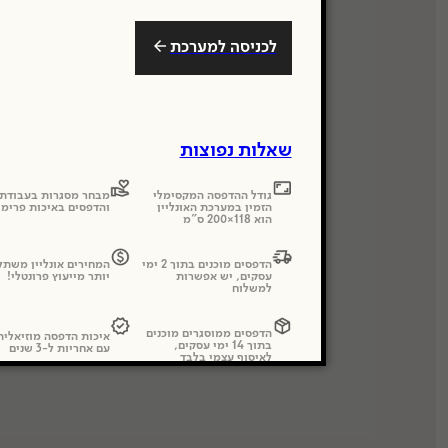
לכניסה למערכת
שאלות נפוצות
גודל ההדפסה המקסימלי
מבחר מסגרות בעבודת 
הזמין במערכת האונליין
והדפסים באיכות פרימי
הוא 118×200 ס"מ
הדפסים מוכנים בתוך 2 ימי
המחירים אונליין משתל
עסקים, יש אפשרות
יותר מייעוץ פרונטלי!
למשלוח
הדפסים ממוסגרים מוכנים
איכות הדפסה מוזיאלי
בתוך 14 ימי עסקים,
עם אחריות ל-3 שנים
לאיסוף עצמי בלבד