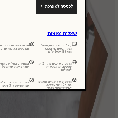
לכניסה למערכת
שאלות נפוצות
גודל ההדפסה המקסימלי
מבחר מסגרות בעבודת 
הזמין במערכת האונליין
והדפסים באיכות פרימי
הוא 118×200 ס"מ
הדפסים מוכנים בתוך 2 ימי
המחירים אונליין משתל
עסקים, יש אפשרות
יותר מייעוץ פרונטלי!
למשלוח
הדפסים ממוסגרים מוכנים
איכות הדפסה מוזיאלי
בתוך 14 ימי עסקים,
עם אחריות ל-3 שנים
לאיסוף עצמי בלבד