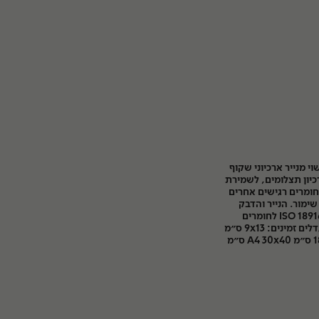
 עשוי מנייר ארכיוני שקוף
יון תצלומים, לשמירת
חומרים רגישים אחרים
ימור. הנייר והדבק
עומדים שניהם בתקן (PAT) ISO 18916 לחומרים
המתאימים לשימור ארכיוני. גדלים זמינים: 9x13 ס״מ
10X15 ס״מ 13x18 ס״מ 18x24 ס״מ A4 30x40 ס״מ