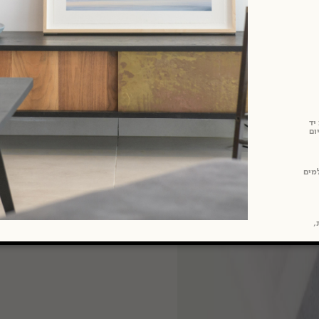
יד
ום
מים
ת,