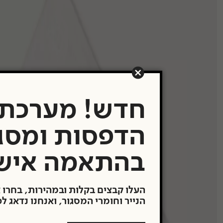
תערוכות
העבודות שלנו
משרדים ובתים פר
Showroom
תעודת מקוריות
חדש! מערכת
הדפסות ומסג
מבצעים
בהתאמה איש
העלו קבצים בקלות ובמהירות, בחרו 
הנייר וחומרי המסגור, ואנחנו נדאג ל