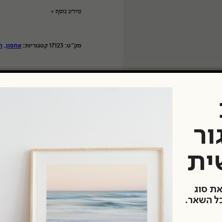
מידע נוסף
טיים
מק"ט:
17123
קטגוריות:
אחסון
,
ח
פורמט אחסון ארכיון:
יצרן:
סוג אחסון בארכיון:
ור
ית
את סוג
כל השאר.