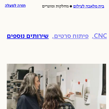
לג
ל
ש
חזרה למעלה
בית מלאכה לצילום
מחלקות ומוצרים
וכן
לת
נ
-
e
nt
e
CNC
פיתוח סרטים
שירותים נוספים