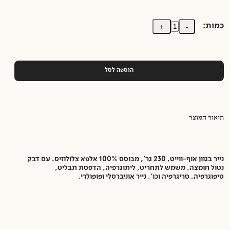
כמות:
+
-
הוספה לסל
תיאור המוצר
נייר בגוון אוף-ווייט, 230 גר', מבוסס 100% אלפא צלולוזיס. עם דבק
נטול חומצה. משמש לתחריט, ליתוגרפיה, הדפסת תבליט,
טיפוגרפיה, סריגרפיה וכו'. נייר אוניברסלי ופופולרי.