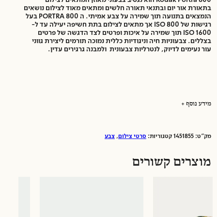
בתאורת אור יום ובתנאי תאורה חלשים ומתאים מאוד לצילום נושאים
הנמצאים בתנועה תוך שמירה על צבע אמיתי. ה PORTRA 800 בעל
רגישות של ISO 800 אך מתאים לצילום בתת חשיפה יעילה עד ל-
ISO 1600 תוך שמירה על איכות ופרטים לצד הדגשה של פרטים
בצללים. צבעוניות חיה וניגודיות כללית נמוכה תורמים ליצירת גווני
עור נעימים לדיוק, לנטרליות צבעונית ולמבנה גרגירים עדין.
מידע נוסף
מק"ט:
1451855
קטגוריות:
סרטי צילום
,
צבע
פורמט סרט:
35mm
800
ISO:
מוצרים קשורים
יצרן:
Kodak