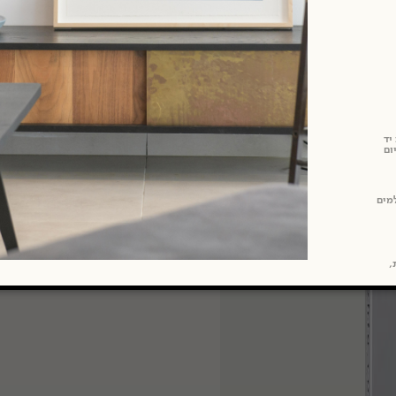
יד
ום
מים
ת,