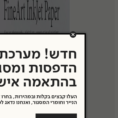
תערוכות
העבודות שלנו
משרדים ובתים פר
Showroom
חדש! מערכת
תעודת מקוריות
הדפסות ומסג
מבצעים
בהתאמה איש
העלו קבצים בקלות ובמהירות, בחרו 
הנייר וחומרי המסגור, ואנחנו נדאג ל