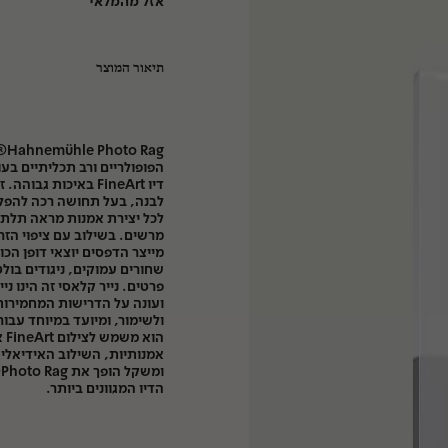
אזל מהמלאי
תיאור המוצר
Rag
הפופולריים ורב תכליתיים ב
דיו FineArt באיכות גב
לבנה, בעל תחושה רכה להפלי
לכל יצירת אמנות מראה תלת מ
מרשים. בשילוב עם ציפוי הזרק
מייצר הדפסים יוצאי דופן הכו
שחורים עמוקים, ניגודים בול
פרטים. נייר קלאסי זה הינו ניי
ועונה על הדרישות המחמירות 
הוא
אמנותיות, השילוב האידיאלי
ות
ו
הדיו המגוונים ביותר.