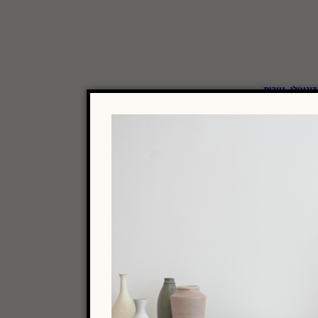
דיגיטלי
,
ניירות
Hahnemuhle
גליונות
A3
308
Fine Art
מט
Medium texture