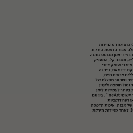
Hahnemühle Photo ® הוא אחד מהניירות
עולם עבור הדפסת הזרקת
והה. זהו נייר-אמן מבוסס כותנה
א, ומבנה קל, המעניק
ימדי ועומק ציורי
ת דיו מאט, נייר זה
ללים צבעים חיים,
טים ושחזור מושלם של
ר נטול חומצה וליגנין
ביותר לעמידות לזמן
ולשימור, ומיועד במיוחד עבור יישומי FineArt. בין אם
 משמש לצילום FineArt או רפרודוקציות
 של מבנה, איכות הדפסה
משקל הופך את Photo Rag® לאחד מניירות הזרקת