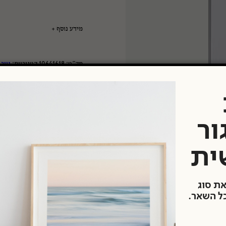
מידע נוסף
טיים
מק"ט:
10641618
קטגוריות:
נייר 
יצרן:
פורמט נייר:
גודל נייר:
משקל נייר:
סוג נייר:
גימור נייר:
ור
מרקם:
ית
את סוג
כל השאר.