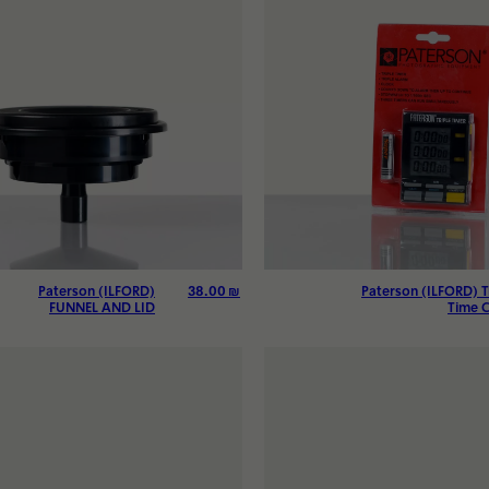
טיים
38.00
₪
Paterson (ILFORD)
Paterson (ILFORD) T
FUNNEL AND LID
Time C