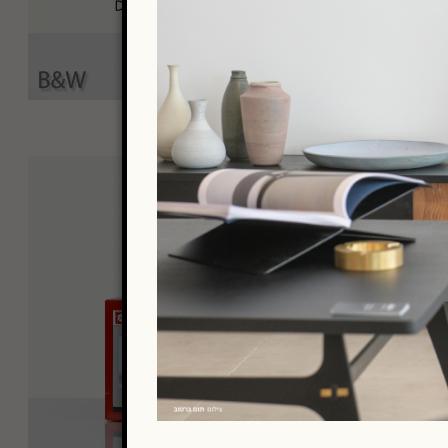
₪
600.00
Develop & Scan Card –
B&W Strd Res (jpg)