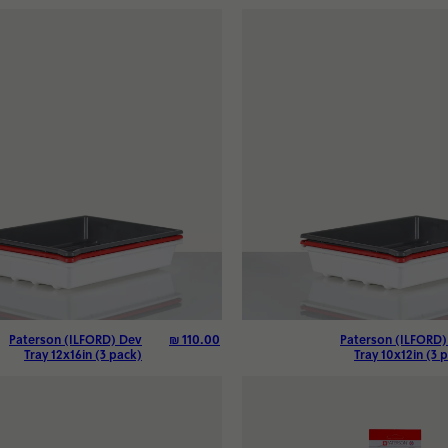
₪
110.00
Paterson (ILFORD) Dev
Paterson (ILFORD)
Tray 12x16in (3 pack)
Tray 10x12in (3 