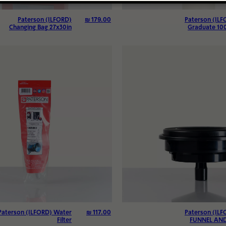
₪
179.00
Paterson (ILFORD)
Paterson (ILF
Changing Bag 27x30in
Graduate 10
₪
117.00
Paterson (ILFORD) Water
Paterson (ILF
Filter
FUNNEL AND