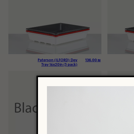
136.00
₪
Paterson (ILFORD) Dev
Tray 16x20in (3 pack)