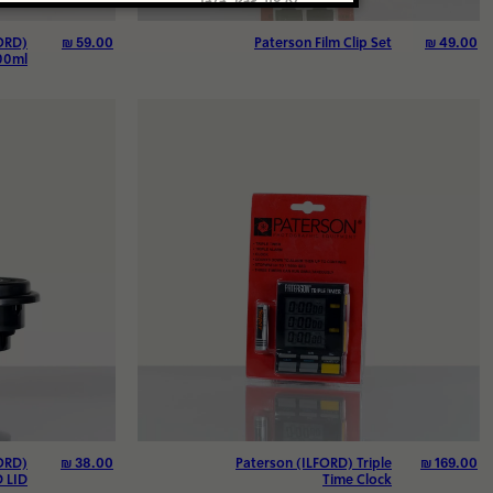
₪
59.00
₪
49.00
ORD)
Paterson Film Clip Set
00ml
₪
38.00
₪
169.00
ORD)
Paterson (ILFORD) Triple
 LID
Time Clock