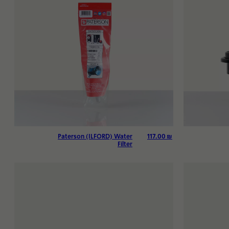
117.00
₪
Paterson (ILFORD) Water
Filter