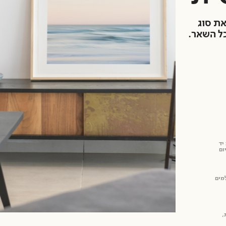
את סוג
כל השאר.
₪
1,400.00
Develop & Scan Card –
Develop & Scan Ca
Color High Res (jpg)
B&W High Res 
יד
ום
מים
ת,