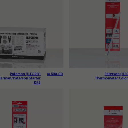
₪
590.00
Paterson (ILFORD)
Paterson (ILF
arman/Paterson Starter
Thermometer Color 
Kit2