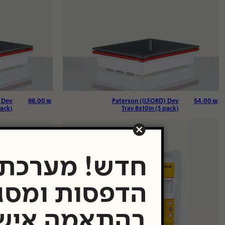
66.00
₪
54.00
₪
 Dev
Paterson (ILFORD) Dev
pack)
Tray 8x10in (3 pack)
חדש! מערכת
הדפסות ומסג
בהתאמה איש