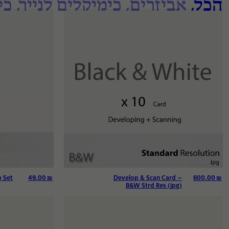
CNC
הכל
אביזרים
כימיקלים לנייר
כי
שירותים נוספים
סרטי צילום
חנות
ניירות
אביזרים
חדר חושך
אחסון
מסגרות
49.00
₪
600.00
₪
p Set
Develop & Scan Card –
מצלמות חד פעמי
B&W Strd Res (jpg)
גיפט קארד