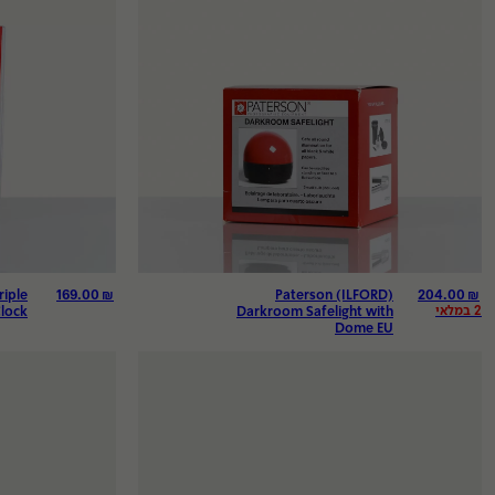
תערוכות
העבודות שלנו
משרדים ובתים פר
Showroom
תעודת מקוריות
169.00
₪
204.00
₪
riple
Paterson (ILFORD)
מבצעים
2 במלאי
lock
Darkroom Safelight with
Dome EU