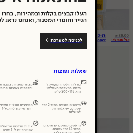
העלו קבצים בקלות ובמהירות, בחרו 
הנייר וחומרי המסגור, ואנחנו נדאג ל
₪
1,000.00
₪
89.00
rd –
Kodak Professional D-76
לכניסה למערכת
אזל מהמלאי
(jpg)
Developer
שאלות נפוצות
גודל ההדפסה המקסימלי
מבחר מסגרות בעבודת 
הזמין במערכת האונליין
והדפסים באיכות פרימי
הוא 118×200 ס"מ
הדפסים מוכנים בתוך 2 ימי
המחירים אונליין משתל
עסקים, יש אפשרות
יותר מייעוץ פרונטלי!
למשלוח
הדפסים ממוסגרים מוכנים
איכות הדפסה מוזיאלי
בתוך 14 ימי עסקים,
עם אחריות ל-3 שנים
לאיסוף עצמי בלבד