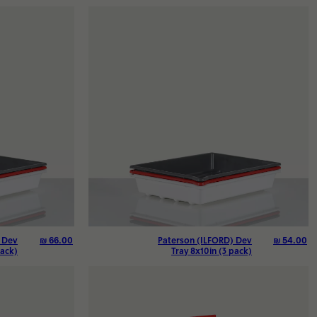
₪
66.00
₪
54.00
 Dev
Paterson (ILFORD) Dev
pack)
Tray 8x10in (3 pack)