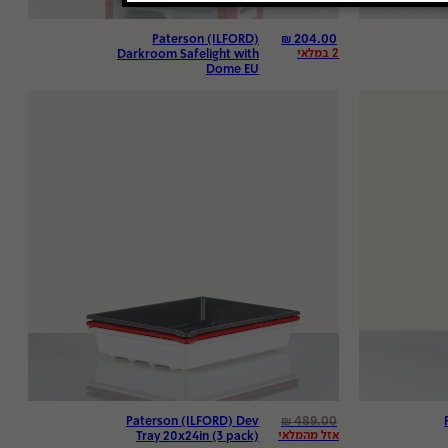
₪
204.00
Paterson (ILFORD)
2 במלאי
Darkroom Safelight with
Dome EU
₪
489.00
Paterson (ILFORD) Dev
אזל מהמלאי
Tray 20x24in (3 pack)