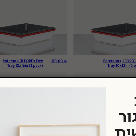
110.00
₪
Paterson (ILFORD) Dev
Paterson (ILFORD)
Tray 12x16in (3 pack)
Tray 10x12in (3 
ור
ית