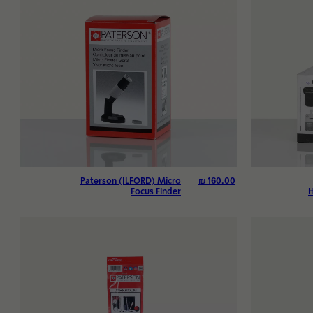
₪
160.00
Paterson (ILFORD) Micro
Focus Finder
H