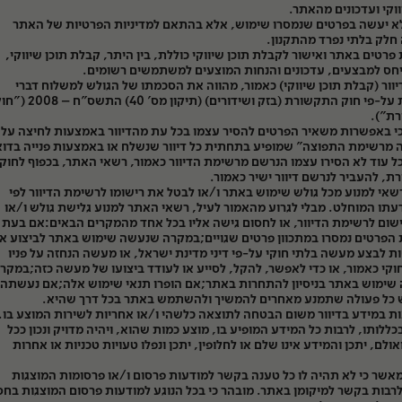
ווקי ועדכונים מהאתר.
א יעשה בפרטים שנמסרו שימוש, אלא בהתאם למדיניות הפרטיות של האתר
חלק בלתי נפרד מהתקנון.
רטים באתר ואישור לקבלת תוכן שיווקי כוללת, בין היתר, קבלת תוכן שיווקי,
חס למבצעים, עדכונים והנחות המוצעים למשתמשים רשומים.
יוור (קבלת תוכן שיווקי) כאמור, מהווה את הסכמתו של הגולש למשלוח דברי
פרסומת על-פי חוק התקשורת (בזק ושידורים) (תיקון מס' 40) התשס"ח
ת").
י באפשרות משאיר הפרטים להסיר עצמו בכל עת מהדיוור באמצעות לחיצה על
מרשימת התפוצה" שמופיע בתחתית כל דיוור שנשלח או באמצעות פנייה בדוא
ל עוד לא הסירו עצמו הנרשם מרשימת הדיוור כאמור, רשאי האתר, בכפוף לחוק
, להעביר לנרשם דיוור ישיר כאמור.
אי למנוע מכל גולש שימוש באתר ו/או לבטל את רישומו לרשימת הדיוור לפי
עתו המוחלט. מבלי לגרוע מהאמור לעיל, רשאי האתר למנוע גלישת גולש ו/או
שום לרשימת הדיוור, או לחסום גישה אליו בכל אחד מהמקרים הבאים:אם בעת
פרטים נמסרו במתכוון פרטים שגויים;במקרה שנעשה שימוש באתר לביצוע או
ות לבצע מעשה בלתי חוקי על-פי דיני מדינת ישראל, או מעשה הנחזה על פניו
וקי כאמור, או כדי לאפשר, להקל, לסייע או לעודד ביצועו של מעשה כזה;במקר
ימוש באתר בניסיון להתחרות באתר;אם הופרו תנאי שימוש אלה;אם נעשתה 
ש כל פעולה שתמנע מאחרים להמשיך ולהשתמש באתר בכל דרך שהיא.
ות במידע בדיוור משום הבטחה לתוצאה כלשהי ו/או אחריות לשירות המוצע בו.
בכללותו, לרבות כל המידע המופיע בו, מוצע כמות שהוא, ויהיה מדויק ונכון ככל
אולם, יתכן והמידע אינו שלם או לחלופין, יתכן ונפלו טעויות טכניות או אחרות
אשר כי לא תהיה לו כל טענה בקשר למודעות פרסום ו/או פרסומות המוצגות
רבות בקשר למיקומן באתר. מובהר כי בכל הנוגע למודעות פרסום המוצגות בחס