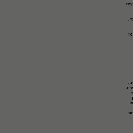
יים
ד,
או
ים,
פנייה
ימוש
 דרך
ק או
ור