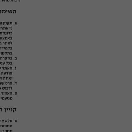
CNC
לרבות מחיר 
שירותים נוספים
השימו
תקנון ו
(״אתה״)
כדוגמת 
סרטי צילום
חנות
באמצעות
לאתר בא
ניירות
בקפידה,
בתקנון 
אביזרים
במקרה ש
בכל עני
האתר שו
חדר חושך
הודעה מ
ואתה מו
אחסון
לרכוש מ
האמור ב
מסגרות
מטעמי נ
מצלמות חד פעמי
קניין ר
גיפט קארד
אלא אם 
תמונות,
מסחר וכ