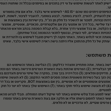
רישיון לאתר לעשות שימוש על פי דין בתכנים או בסימנים ובכלל זה שותפיו העסק
ר.
התוכן והסימנים ניתנים כמו שהם ״AS IS״ לשימוש אישי בלבד. אלא אם צוין במפורש
ין להעתיק, להפיץ, להציג בפומבי, לבצע בפומבי, להעביר לציבור, לשנות, לעב
טיים
צירות נגזרות, למכור או להשכיר כל חלק מן הנ"ל, בין ישירות ובין באמצעות או
צד שלישי, בכל דרך או אמצעי בין אם אלקטרוניים, מכאניים, אופטיים, אמצעי
ו הקלטה, או בכל אמצעי ודרך אחרת, בלא קבלת הסכמה בכתב ומראש מהאתר 
זכויות האחרים, לפי העניין, ובכפוף לתנאי ההסכמה )ככל שתינתן).
אתה זכאי לגלוש באתר, האתר מקנה לך רישיון מוגבל לשימוש בו ולהורדת או
ותק של כל חלק מהתוכן אליו ניתנה גישה ראויה לשימוש אישי בלבד, שאינו
ת משתמש:
בעת גלישה באתר, אתה מתחייב ומצהיר כדלקמן: (1) הגלישה באתר והשימוש הם
באחריותך הבלעדית; (2) הפרטים שהזנת בעת השארת הפרטים ורכישה באתר הם נכונ
עדכניים, מדיוקים ומלאים; (3) ככל ויהיה בכך צורך, במקרה של שינוי פרטים תעדכנם ב
לאתר; (4) הנך בעל כשירות משפטית ואתה מסכים לתנאי התקנון; (5) לא תעשה ש
באתר באמצעים אוטומטיים או לא אנושיים, בין אם באמצעות BOT, סקריפט או בכל
אחרת; (6) לא תעשה שימוש בלתי חוקי באתר; (7) השימוש שלך באתר לא יפר כל חו
וונטיים.
אי למנוע מכל גולש שימוש באתר לפי שיקול דעתו המוחלט. מבלי לגרוע מהאמ
שאי האתר לחסום גישתו אליו או חלקה אם בעת השארת פרטים באתר נמסרו
 פרטים שגויים, לא עדכניים או לא מלאים.