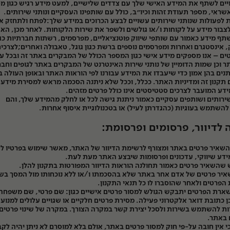
יים לשתף את המידע האישי שלך עם צדדים שלישיים, למעט מידע רגיש כגון מ
שראי, מספר תעודת זהות וכיו״ב, כולל עם שותפינו העסקיים ונותני שירותים.
 לפעולות שנותני שירותים עשויים לבצע הכרוכים במידע שלך:לפתח ולתחזק א
בור מידע על לקוחות ו/או גולשים ולשפר את שירות הלקוחות. לאחר מכן, הא
תף מידע כאמור עם שותפי שיווק פוטנציאליים, מפרסמים, רשתות חברתיות כגו
, אינסטגרם ואחרות ומפרסמים נוספים ברשת כגון גוגל, טאבולה ואחרים;לצרכי
ם – אנו מספקים מידע אישי כגון המספר הכולל של המבקרים באתר זה ובכל ע
 וכן שמות הדומיין של נותני שירות האינטרנט של המבקרים באתר לגופים וחבר
תנים בהן אמון כדי שיעבדו את המידע עבורנו לפי הוראות האתר ובאופן העולה 
תקנון זה ומדיניות האתר. ככלל, וככל שלא ניתנה הסכמה מראש למסירת מידע
ידע המועבר לצרכים סטטיסטים אינו כולל פרטים מזהים.
שירותים ושותפים עסקיים כאמור ניתנת גישה לכל או לחלק מהמידע שלך, והם
להשתמש בעוגיות (כהגדרתן לעיל) או בטכנולוגיית איסוף אחרות.
לדיוור, פרסומים ופרסומת:
שאיר פרטים באתר ומצורף לרשימת הדיוור של האתר, מאשר שימוש בפרטיו לצ
דע שיווקי, עדכונים ופרסומות שיבצע האתר מעת לעת.
 שהשאיר פרטים כאמור תחולנה הוראות הדיוור המפורטות בתקנון להלן.
איר פרטים של אדם אחר באתר שלא בהסכמתו ו/או ללא נוכחותו מול המסך ב
פרטים ולאחר שהוסברו לו כל תנאי התקנון.
רת הפרטים יתבקש הגולש למסור פרטים אישיים כגון: שם פרטי, שם משפחה
כן כתובת דואר אלקטרוני פעילה. מסירת פרטים חלקיים או שגויים עלולים למנוע
 להשתמש בשירות ולסכל יצירת קשר במקרה הצורך. במקרה של שינוי פרטים 
 באתר.
י אין חובה על-פי חוק למסור פרטים באתר, אולם בלא למוסרם לא ניתן יהיה לקב