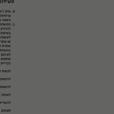
פעילות
אינך ר
פרטיות 
האתר בא
כמשתמש 
להרכיב 
בעיצובי
לעשות ש
או אחרי
אחרת לא
ההעתקה
לא נכון
שימוש א
בכריית נ
לנסות 
להשתמש
להשתמש
לאחזר, 
להטריד,
למחוק א