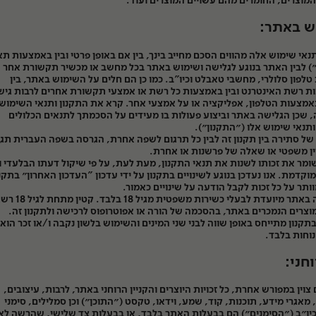
המוצרים, החומרים מהם עשויים המוצרים ועוד.
ש באתר:
תנאי שימוש אלה מהווים הסכם מחייב בינך, בין אם באופן פרטי ובין באמצעות תא
 לבין האתר בנוגע לגלישה ושימוש באתר בכל מחשב או מכשיר תקשורת אחר
טלפון סלולרי, מחשבי טאבלט וכיו"ב. כמו כן הם חלים על השימוש באתר, בין
 רשת האינטרנט ובין באמצעות כל רשת או אמצעי תקשורת אחרים לרבות גיש
מצעות הטלפון, אפליקציה או על אמצעי אחר. קרא את התקנון ותנאי השימוש
 שכן הגלישה באתר וביצוע פעולות בו מעידים על הסכמתך לתנאים הכלולים
ותנאי שימוש אלו (״התקנון״).
ל סתירה בין תקנון זה לבין כל תרגום לשפה אחרת, הגרסה בשפה העברית תג
ין משפטי או שאלה של פרשנות או אחרת.
מר את זכותו לשנות את תנאי התקנון, מעת לעת, על פי שיקול דעתו הבלעדי ו
וקדמת. אנו נעדכן בנוגע לשינויים בתקנון על ידי עדכון "העדכון האחרון״ בתקנו
ותר על כל זכות לקבל הודעה על שינויים כאמור.
הרכישה באתר מיועדת לבעלי כשירות משפטית מגיל 18 בל
וצרים הנמכרים באתר, בהסכמה של הורה או אפוטרופוס לרכישה ולתקנון זה.
תקנון מתייחס באופן שווה לבני שני המינים והשימוש בלשון נקבה ו/או זכר הוא
וחות בלבד.
ות
וחני:
צוין במפורש אחרת, כל זכויות היוצרים והקניין הרוחני באתר, לרבות, עיצובים,
 מאגרי מידע, תוכנות, קוד, שמע, וידאו, טקסט (״התוכן״) וכן סמלילים, סימני
יו״ב (״הסימנים״) הם בבעלות האתר בלבד, או בבעלות צד שלישי, שהרשה לא