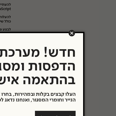
JavaScript או 
להעלות 
כולל שי
לבצע פע
להשתמש 
כל שימו
חדש! מערכת
זכויותי
תוכן צ
הדפסות ומסג
האתר רש
תמונות,
בהתאמה איש
תוכנה ו
שלישי")
האתר וה
שזמין ד
העלו קבצים בקלות ובמהירות, בחרו 
אחרת של
הנייר וחומרי המסגור, ואנחנו נדאג ל
או התקנ
או אישור
האתר לא
יבוצעו 