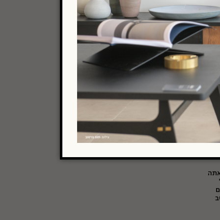
י
ך
ה; וכן (4) לנהל את
ידע
").
את
 אתה
ם
ב