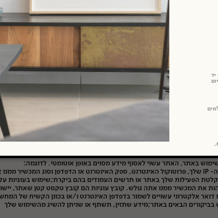
האתר:
אנו שומרים לעצמנו את הזכות: (1) לפקח על הפרות של תקנון זה; (2) לנקוט בפעולה
כנגד כל מי שמפר את הוראות החוק או הוראות תקנון זה, לשיקול דעתו הבלעד
של האתר, לרבות, ללא הגבלה, דיווח על המשתמש לרשויות אכיפת החוק; (3) לסרב,
גישה, להגביל זמינות, או להשבית (ככל שניתן מבחינה טכנולוגית) כל תרומה של
לאתר או כל חלק ממנה, לפי שיקול דעתו הבלעדי של האתר וללא הגבל
יד
ופן שיגן על זכויותיו ורכושו ויקל על תפקודו התקין.
ום
ת פרטיות:
מים
לספק שירות איכותי, אנו עשויים להשתמש בנתונים האישיים שלך, ובין היתר, מ
וש שלך באתר ומידע על המכשיר הנייד שלך או המחשב ("המידע הנאסף באתר
הנאסף באתר עשוי לשמש את האתר לצרכים הבאים:לספק לך שירותים ולשפר 
או את השירותים;תפעולו התקין של האתר;לנתח את ולנהל את האתר באופן
ת,
ור שירות הלקוחות של האתר;ליצירת קשר או לספק לך נתונים בקשר לאתר או
מוש באתר, האתר עשוי לאסוף מידע מסוים באופן אוטומטי. לדוגמה:
כתובת ה- IP שלך, פרוטוקול האינטרנט, ספק האינטרנט או הדפדפן וסוג המכשיר ממנו
לטת הפעילות שלך באתר או תרשים העמודים בהם ביקרת;שימוש בעוגיות על
ות את המכשיר ממנו אתה גולש. קובץ עוגיות הם קובץ טקסט קטן שאתר, יישו
ו דואר אלקטרוני עשויים לשמור בדפדפן האינטרנט ו/או בכונן הקשיח של המחש
בביקורים הבאים באתר;מידע שתזין, תשתף או שניתן להשיג מהשימוש שלך