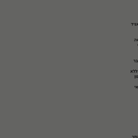
גיד
ה
בר
ללא
ן
בד. קטין מתחת לגיל 18 רשאי
תר