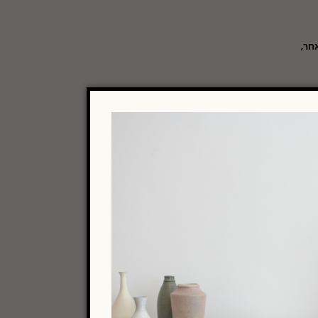
אחר,
תר,
מוש
שור
ר