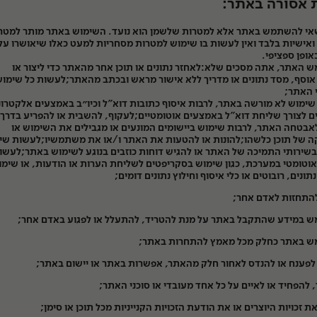
 אסורה באתר:
שאי להשתמש באתר אלא למטרות שלשמן הוא נועד. השימוש באתר מותר למטר
ואישיות בלבד ואין לעשות בו שימוש למטרות מסחריות למעט כאלו שיאושרו על 
ופן ספציפי.
האתר, אתה מסכים שלא:לאחזר נתונים או תוכן אחר מהאתר כדי ליצור או
אוסף, מסד נתונים או מדריך ללא אישור מראש ובכתב מהאתר;לעשות כל שימו
 האתר;
ימוש לא מורשה באתר, לרבות איסוף כתובות דוא"ל וכיו״ב באמצעים אלקטרונ
ם לצורך שליחת דוא"ל באמצעים אוטומטיים;לעקוף, להשבית או להפריע בדרך
בטחה האתר, לרבות שימוש ביישומים המונעים או מגבילים את השימוש או
 של תוכן כלשהו;להונות או להטעות את האתר ו/או את משתמשיו;לעשות שי
 בשירותי התמיכה של האתר או להגיש דוחות כוזבים בנוגע לשימוש באתר;לעשו
וטומטי במערכת, כגון שימוש בסקריפטים לשליחת הערות או הודעות, או שימו
תונים, רובוטים או כלי איסוף וחילוץ נתונים דומים;
להתחזות לאדם אחר;
 במידע שהתקבל באתר על מנת להטריד, להתעלל או לפגוע באדם אחר;
 באתר כחלק מכל מאמץ להתחרות באתר;
לפענח או להנדס לאחור חלק מהאתר, אפשרות באתר או יישום באתר;
 להפחיד או לאיים על כל אחד מעובדי או סוכני האתר;
ת זכויות היוצרים או את הודעת הזכויות הקנייניות מכל תוכן או סימן;