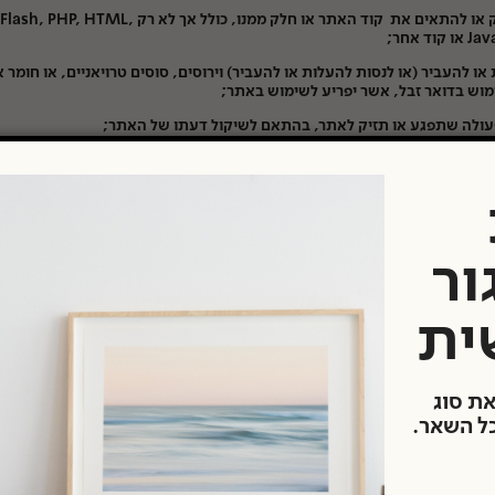
להעתיק או להתאים את קוד האתר או חלק ממנו, כולל אך לא רק Flash, PHP, HTML,
קוד אחר;
או להעביר (או לנסות להעלות או להעביר) וירוסים, סוסים טרויאניים, או חומר 
מוש בדואר זבל, אשר יפריע לשימוש באתר;
ולה שתפגע או תזיק לאתר, בהתאם לשיקול דעתו של האתר;
באתר באופן שאינו עולה בקנה אחד החוק, התקנות והפסיקה.
ש באתר תוך הפרה של האמור לעיל עלול לגרום, בין היתר, לסיום או השעיית
ך לשימוש באתר.
דדים שלישיים:
ור
אי להשתמש בקישורים לאתרים אחרים ("אתרי צד שלישי") וכן במאמרים,
 טקסט, גרפיקה, תמונות, עיצובים, מוסיקה, סאונד, וידאו, מידע, אפליקציות,
ית
תכנים או פריטים אחרים השייכים או שמקורם באתרי צד שלישי ("תוכן של צד
. אתרי צד שלישי ותוכן של צד שלישי אינם נחקרים, מנוטרים, או נבדקים על ידי
אתר לא אחראי לתוכן של צד שלישי שפורסם דרך האתר, שהגעת אליו דרך הא
רך האתר או מותקן בו, כולל תוכן, חוות דעת, אמינות, נוהלי פרטיות או מדיניות
את סוג
 או כלולים באתרי שלישי או בתוכן של צד שלישי. שימוש בקישור או התרת שי
כל השאר.
ה של אתרים של צד שלישי או כל תוכן של צד שלישי כלשהו אינה מרמזת על אי
 לכך על ידינו.
 לוקח אחריות על כל רכישה שתבצע מאתרי צד שלישי או מחברות אחרות אש
ויהיו בתוקף באופן בלעדי בינך לבין הצד השלישי הרלוונטי.