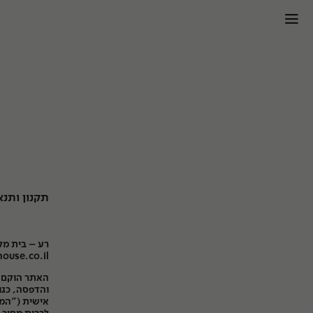
לג
🍔
וכן
הדפסות אונליין
מערכת ב
מסגור
מחלקות
ומוצרים
הדפסות
תקנון ותנ
סריקות
רע – בית מל
הדבקות
inthouse.co.il
האתר הוקם ב
פיתוח סרטים
והדפסה, כגון
אישית ("המו