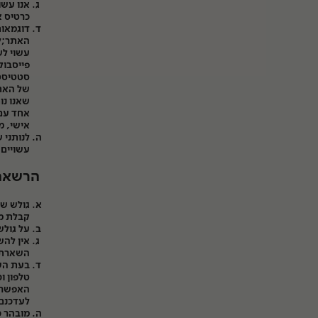
אנו עשו
כרטיס א
דוגמאות
האתר;לצ
עשוי לש
פייסבוק
סטטיסטי
של האתר
שאנו נו
אחד עם 
אישי, מ
לנותני 
עשויים 
הרשאה 
גולש שה
קבלת מי
על גולש
אין להש
השארת ה
בעת השא
טלפון ו
האפשרות
לעדכנם
מובהר כ