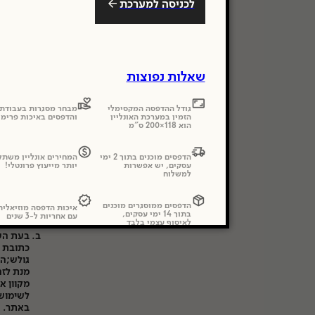
לכניסה למערכת
ניהול 
משפטית 
שאלות נפוצות
להגביל 
גודל ההדפסה המקסימלי
מבחר מסגרות בעבודת 
האתר בא
הזמין במערכת האונליין
והדפסים באיכות פרימי
הוא 118×200 ס"מ
מדיניו
הדפסים מוכנים בתוך 2 ימי
המחירים אונליין משתל
על מנת 
עסקים, יש אפשרות
יותר מייעוץ פרונטלי!
למשלוח
על השימ
המידע 
האתר ו/
הדפסים ממוסגרים מוכנים
איכות הדפסה מוזיאלי
תקיןשיפ
בתוך 14 ימי עסקים,
עם אחריות ל-3 שנים
לאיסוף עצמי בלבד
לשירות.
בעת השי
גולש;הק
מנת לזה
מקוון א
לשימוש 
באתר.