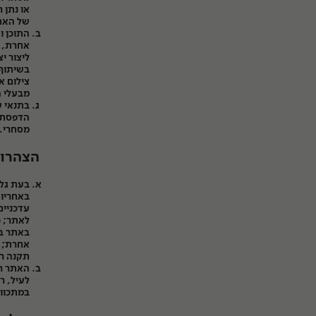
או נתן 
של האת
תערוכות
העבודות שלנו
אחרת, א
משרדים ובתים פר
ליצור י
בשיתוף 
Showroom
צילום א
מבעלי ה
בתנאי ש
הדפסת ע
מסחרי.
תעודת מקוריות
הצהרו
מבצעים
תקנה רל
האתר רש
לעיל, ר
במתכוון