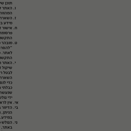
תוכן שי
האתר ל
המהווה 
השארת פ
מידע בי
אישור ד
התקשור
מובהר כ
"להסרה 
לאתר. כ
התקשורת
האתר רש
שיקול ד
לבטל רי
השארת ה
כדי לנס
כבלתי ח
שנעשה ש
ידי גול
אין לרא
הדיוור 
הניתן, ו
במידע.
הגולש מ
באתר, ל