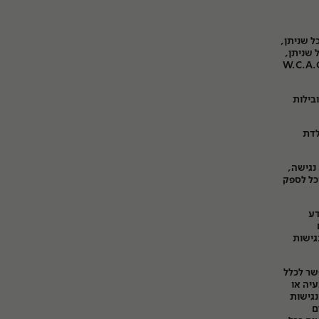
ל שניתן,
 שניתן,
רונות תקן הנגישות. האתר מותאם לדרישות הנגישות לרמה 2 (AA) של התקן W.C.A.G
יעות המובילות
וד אל אופן השימוש לחצו על F1 במקלדת
נגישה,
כל לספק
דע
גישות
שר לכלל
עיה או
נגישות
ם