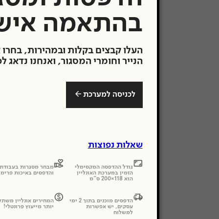
הסדרי נגישו
בהתאמה איש
להלן הסדרי 
חניה / כניסה
העלו קבצים בקלות ובמהירות, בחרו 
האם יש / אי
הנייר וחומרי המסגור, ואנחנו נדאג ל
האם יש / אי
המרחק מהחניה 
האם יש / אי
האם יש / אי
לכניסה למערכת
האם יש / אי
האם יש / אי
רוחב הדלת בכני
האם ניתן / ל
לובי הבניין 
שאלות נפוצות
האם יש / אי
האם יש / אי
המעליות
גודל ההדפסה המקסימלי
מבחר מסגרות בעבודת 
הזמין במערכת האונליין
והדפסים באיכות פרימי
האם יש / אי
הוא 118×200 ס"מ
שירותים
הדפסים מוכנים בתוך 2 ימי
המחירים אונליין משתל
האם קיימים /
עסקים, יש אפשרות
יותר מייעוץ פרונטלי!
האם קיימים /
למשלוח