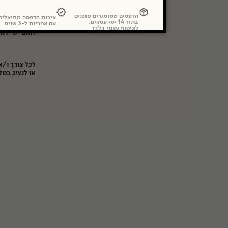
האם השירות
אזור המתנה
הדפסים ממוסגרים מוכנים
איכות הדפסה מוזיאלי
בתוך 14 ימי עסקים,
האם יש / אי
עם אחריות ל-3 שנים
לאיסוף עצמי בלבד
האם יש / אי
לכל צורך ו/
או לנציג במק