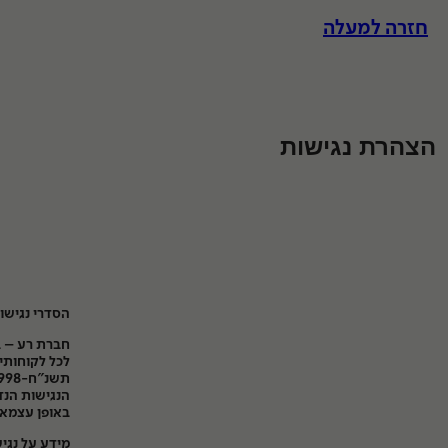
לג
חזרה למעלה
וכן
הצהרת נגישות
הדפסות אונליין
מערכת ב
מסגור
מחלקות
ומוצרים
הדפסות
הסדרי נגישו
סריקות
חברת רע – ב
הדבקות
לכל לקוחותיה
הנגישות הנד
פיתוח סרטים
באופן עצמאי 
מידע על נגי