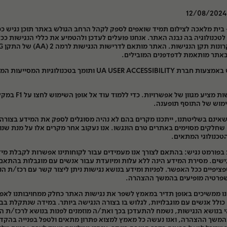
 בית מלאכה לצילום תמיד שואפים לספק לקהל הרחב הגולש באתר תוכן נגיש ככ
טכנולוגיה בה נבנה האתר. אנחנו פועלים לעדכן ולהטמיע את כללי הנגישות ככל
בהתאם לעק
האתר מונגש באמצעות חברת UA USER ACCESSIBILITY ותומך בטכנולוגיות המסי
תפריט הנגישות מציע מגוון של אפשרויות. כדי ללמוד ע
מוש של התוסף תופענה.
אינם בשליטתנו, ייתכנו מקרים בהם לא נהיה מסוגלים לספק את המידע בצורה 
שחלקים מסוימים באתרים טרם הונגשו. אנו נעקוב אחר מקרים אלו על מנת שנו
טכנולוגי המתאים.
בפורמט נגיש
: בהתאם לצורך אנו מעמידים עבור לקוחותינו אפשרות לקבלת מי
ישים. מסירת המידע הינה ללא עלות ומיועדת עבור אנשים עם מוגבלות בהתאם
ציפיים ככל האפשר. לפניות ומידע בנושא נגישות ניתן ליצור קשר עם רכז/ת הנ
פרטיה מופיעים בהמשך ההצהרה.
ות
 אנו ממשיכים באופן תדיר במאמץ לשפר את נגישות האתר כחלק ממחויבותנו לאפ
 כולל אנשים עם מוגבלויות, לגלוש בו בצורה הנגישה ביותר. במידה שנתקלת בב
בנושא הנגישות, נשמח להתעדכן בכך ואת/ה מוזמנים לפנות בנושא לרכז/ת ה
משך ההצהרה, ואנו נעשה כל מאמץ למצוא פתרון מתאים ולטפל בפנייה בהקד