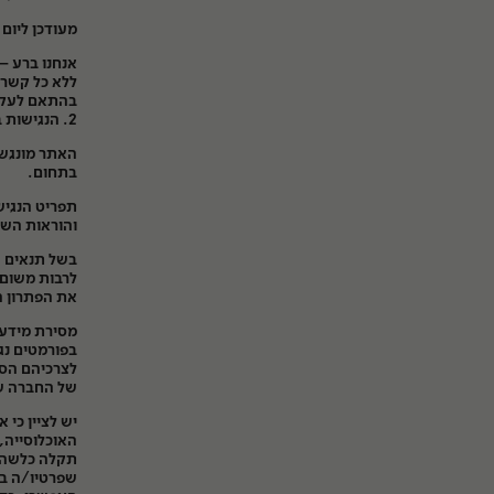
CNC
מעודכן ליום ‏12/08/2024
שירותים נוספים
אנחנו ברע –
ללא כל קשר ל
2. הנגישות באתר מותאמת לדפדפנים המובילים.
סרטי צילום
חנות
ניירות
בתחום.
אביזרים
והוראות השי
בשל תנאים ש
חדר חושך
לרבות משום 
את הפתרון ה
אחסון
מסירת מידע 
בפורמטים נג
מסגרות
לצרכיהם הספ
של החברה ש
מצלמות חד פעמי
יש לציין כי
האוכלוסייה,
גיפט קארד
תקלה כלשהי 
שפרטיו/ה בה